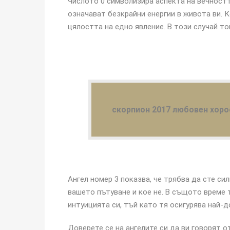
Числото 0 символизира аспекта на вечностт
означават безкрайни енергии в живота ви. 
цялостта на едно явление. В този случай т
скорпион 2017 любовен хоро
Ангел номер 3 показва, че трябва да сте си
вашето пътуване и кое не. В същото време 
интуицията си, тъй като тя осигурява най-
Доверете се на ангелите си да ви говорят о