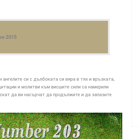
он 2015
и ангелите си с дълбоката си вяра в тях и връзката,
дитации и молитви към висшите сили са намерили
искат да ви насърчат да продължите и да запазите