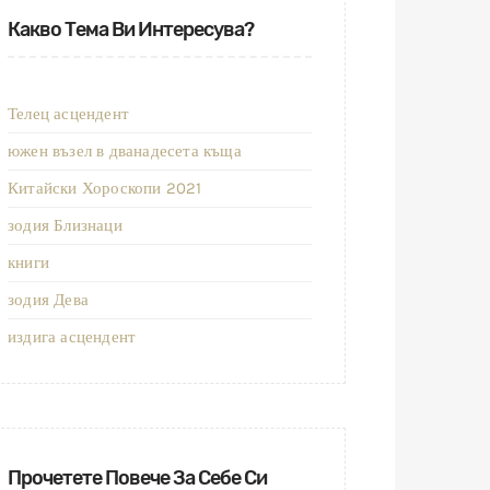
Какво Тема Ви Интересува?
Телец асцендент
южен възел в дванадесета къща
Китайски Хороскопи 2021
зодия Близнаци
книги
зодия Дева
издига асцендент
Прочетете Повече За Себе Си