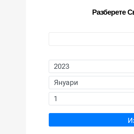
Разберете С
Име:
Дата На Раждане:
И