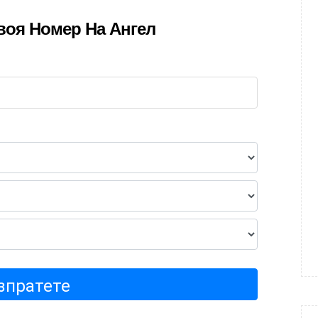
воя Номер На Ангел
зпратете