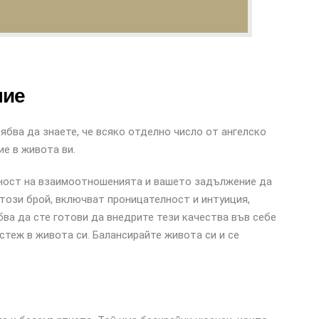
ние
ябва да знаете, че всяко отделно число от ангелско
ие в живота ви.
йност на взаимоотношенията и вашето задължение да
 този брой, включват проницателност и интуиция,
бва да сте готови да внедрите тези качества във себе
стеж в живота си. Балансирайте живота си и се