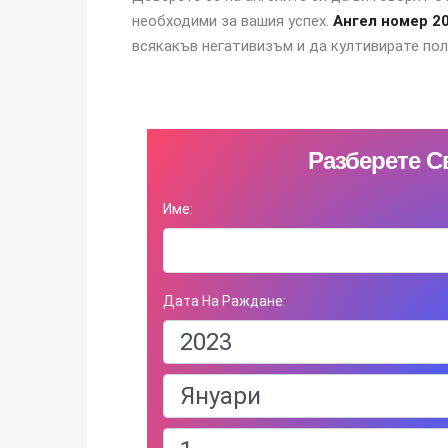
необходими за вашия успех.
Ангел номер 2
всякакъв негативизъм и да култивирате пол
Разберете С
Име:
Дата На Раждане: