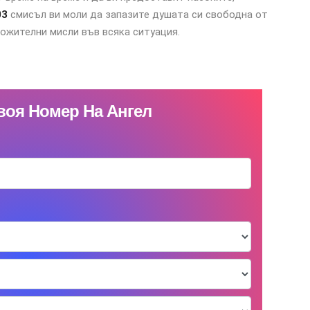
03
смисъл ви моли да запазите душата си свободна от
ожителни мисли във всяка ситуация.
воя Номер На Ангел