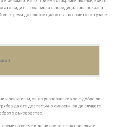
а и безсмъртието. Той има безкрайни нюанси, които
Когато видите това число в поредица, това показва
ой се стреми да покаже цялостта на вашето пътуване.
скоп
лни и решителни, за да разпознаете кое е добро за
трябва да сте достатъчно смирени, за да слушате
доброто ръководство.
т време на време и да ви предоставят насоките,