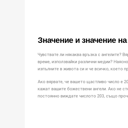
Значение и значение на
Чувствате ли някаква връзка с ангелите? Вя
време, използвайки различни медии? Наясно 
изпълните в живота си и че всичко, което п
Ако вярвате, че вашето щастливо число е 20
кажат вашите божествени ангели. Ако не сте
постоянно виждате числото 203, също проч