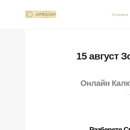
Основен
15 август З
Онлайн Калк
Разберете С