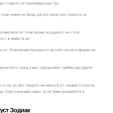
ие ставате нетърпеливи към тях.
 този човек не може да постигне постъпката си
а мислите по този начин, всъщност не сте в
ост в живота си.
ото. Тя включва пускането на себе си като форма на
звучи като чужд език, определено трябва да узрите
то си, но ако гледате на нещата от гледна точка на
ца, това означава само, че не бива да влизате в
густ Зодиак