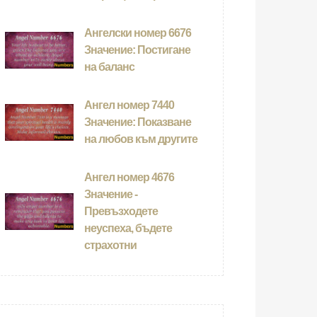
Ангелски номер 6676
Значение: Постигане
на баланс
Ангел номер 7440
Значение: Показване
на любов към другите
Ангел номер 4676
Значение -
Превъзходете
неуспеха, бъдете
страхотни