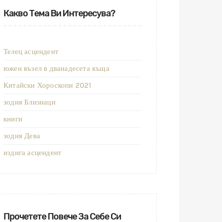
Какво Тема Ви Интересува?
Телец асцендент
южен възел в дванадесета къща
Китайски Хороскопи 2021
зодия Близнаци
книги
зодия Дева
издига асцендент
Прочетете Повече За Себе Си