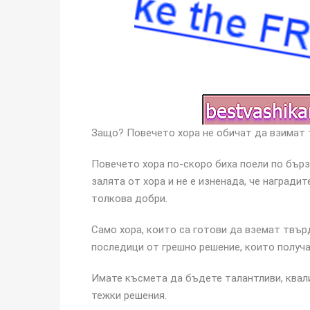
Защо? Повечето хора не обичат да взимат 
Повечето хора по-скоро биха поели по бързи
залята от хора и не е изненада, че наградит
толкова добри.
Само хора, които са готови да вземат твър
последици от грешно решение, които получа
Имате късмета да бъдете талантливи, квал
тежки решения.