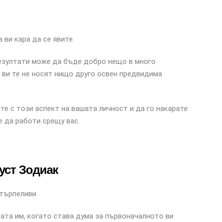
 ви кара да се явите.
резултати може да бъде добро нещо в много
 ви те не носят нищо друго освен предвидима
те с този аспект на вашата личност и да го накарате
е да работи срещу вас.
уст Зодиак
етърпеливи.
ата им, когато става дума за първоначалното ви