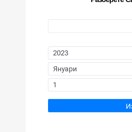
Име:
Дата На Раждане:
И