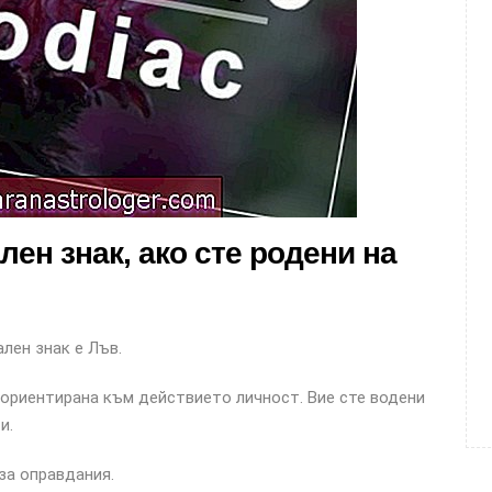
лен знак, ако сте родени на
ален знак е Лъв.
о ориентирана към действието личност. Вие сте водени
и.
за оправдания.