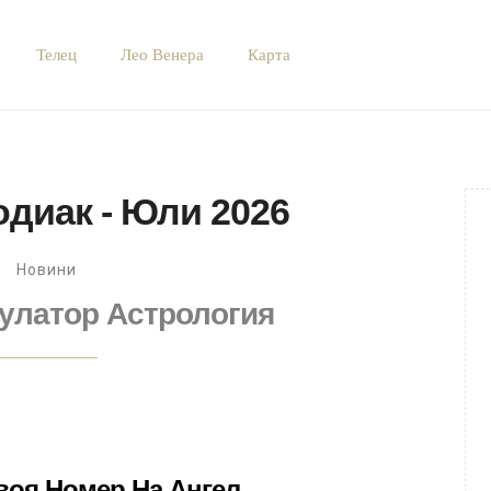
Телец
Лео Венера
Карта
одиак - Юли 2026
Новини
улатор Астрология
воя Номер На Ангел