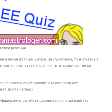
тежки решения.
я и лесен път към успеха. За съжаление, тази пътека е
е, които получавате в края на пътя, всъщност не са
ди решения и се сблъскват с много реалните
ват доста награди.
ифицирани и да имате душевната сила да взимате