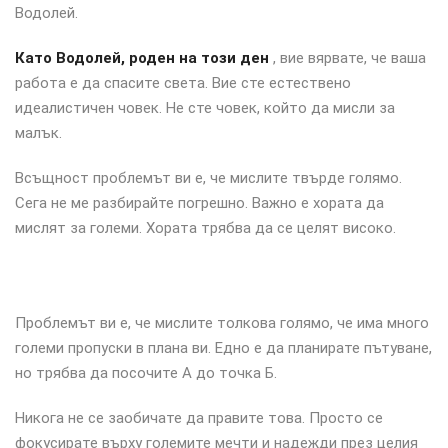
Водолей.
Като Водолей, роден на този ден
, вие вярвате, че ваша
работа е да спасите света. Вие сте естествено
идеалистичен човек. Не сте човек, който да мисли за
малък.
Всъщност проблемът ви е, че мислите твърде голямо.
Сега не ме разбирайте погрешно. Важно е хората да
мислят за големи. Хората трябва да се целят високо.
Проблемът ви е, че мислите толкова голямо, че има много
големи пропуски в плана ви. Едно е да планирате пътуване,
но трябва да посочите А до точка Б.
Никога не се заобичате да правите това. Просто се
фокусирате върху големите мечти и надежди през целия