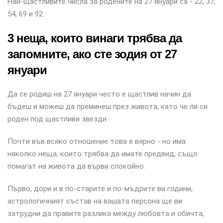
Най-щастливите числа за родените на 27 януари са - 22, 37,
54, 69 и 92.
3 неща, които винаги трябва да
запомните, ако сте зодия от 27
януари
Да се ​​родиш на 27 януари често е щастлив начин да
бъдеш и можеш да преминеш през живота, като че ли си
роден под щастливи звезди.
Почти във всяко отношение това е вярно - но има
няколко неща, които трябва да имате предвид, също
помагат на живота да върви спокойно.
Първо, дори и в по-старите и по-мъдрите ви години,
астрологичният състав на вашата персона ще ви
затрудни да правите разлика между любовта и обичта,