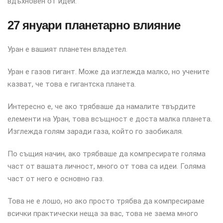
вдъхновен от идеи.
27 януари планетарно влияние
Уран е вашият планетен владетел.
Уран е газов гигант. Може да изглежда малко, но учените
казват, че това е гигантска планета.
Интересно е, че ако трябваше да намалите твърдите
елементи на Уран, това всъщност е доста малка планета.
Изглежда голям заради газа, който го заобикаля.
По същия начин, ако трябваше да компресирате голяма
част от вашата личност, много от това са идеи. Голяма
част от него е основно газ.
Това не е лошо, но ако просто трябва да компресираме
всички практически неща за вас, това не заема много