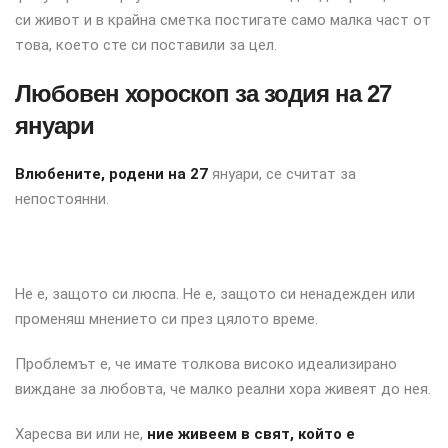
си живот и в крайна сметка постигате само малка част от
това, което сте си поставили за цел.
Любовен хороскоп за зодия на 27
януари
Влюбените, родени на 27
януари, се считат за
непостоянни.
Не е, защото си люспа. Не е, защото си ненадежден или
променяш мнението си през цялото време.
Проблемът е, че имате толкова високо идеализирано
виждане за любовта, че малко реални хора живеят до нея.
Харесва ви или не,
ние живеем в свят, който е