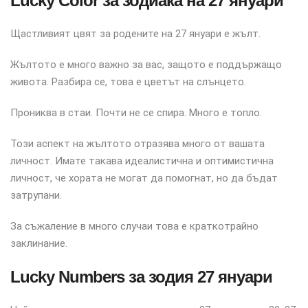
Lucky Color за зодиака на 27 януари
Щастливият цвят за родените на 27 януари е жълт.
Жълтото е много важно за вас, защото е поддържащо
живота. Разбира се, това е цветът на слънцето.
Прониква в стаи. Почти не се спира. Много е топло.
Този аспект на жълтото отразява много от вашата
личност. Имате такава идеалистична и оптимистична
личност, че хората не могат да помогнат, но да бъдат
затрупани.
За съжаление в много случаи това е краткотрайно
заклинание.
Lucky Numbers за зодия 27 януари