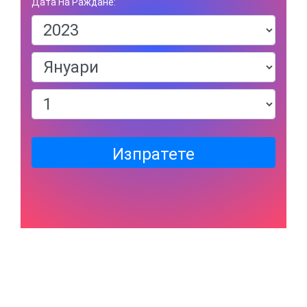
Дата На Раждане:
Изпратете