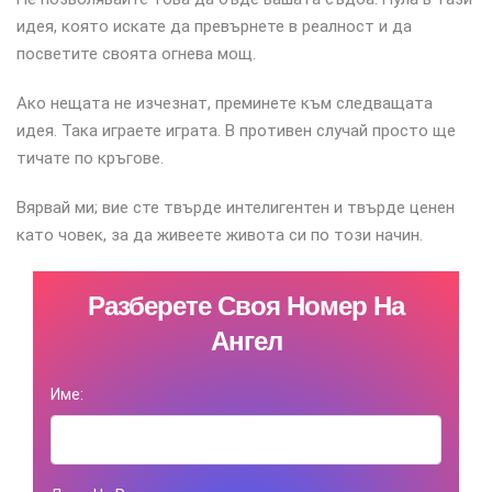
идея, която искате да превърнете в реалност и да
посветите своята огнева мощ.
Ако нещата не изчезнат, преминете към следващата
идея. Така играете играта. В противен случай просто ще
тичате по кръгове.
Вярвай ми; вие сте твърде интелигентен и твърде ценен
като човек, за да живеете живота си по този начин.
Разберете Своя Номер На
Ангел
Име: