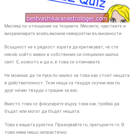
Мислиш по отношение на теориите. Мислите, чувствате и
визуализирате всевъзможни невероятни възможности.
Всъщност не е рядкост хората да критикуват, че сте
някой, който живее в собствения си специален малък
свят. Е, колкото и да е, в това се отличавате.
Не можеше да ти пука по-малко за това как стоят нещата
в действителност. Тези неща са твърде скучни или по
друг начин твърде страшни за вас.
Вместо това се фокусирате върху това как трябва да
бъдат или могат да бъдат нещата.
Това е вашата рулетка. Празнувайте го, прегърнете го. В
това няма нищо непрактично.