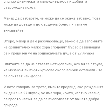
спрямо физическата съкрушителност и добрата
старомодна похот.
Макар да разберете, че може да се окаже забавно, това
може да доведе и до сърдечна болест - така че
внимавайте!
Второ, макар и да е разочароващо, важно е да запомните,
че сравнително малко хора споделят бързо развиващия
се и прецизен ум на зодиакалната душа от 27 януари.
Опитайте се да не ставате нетърпеливи, ако ви се струва,
че мозъкът ви върти кръгове около всички останали - те
се опитват най-добре!
И като говорим за трето, имайте предвид, ако рожденият
ви ден е на 27 януари, че има хора, които, честно казано,
са просто навън, за да се възползват от вашата добра
природа.