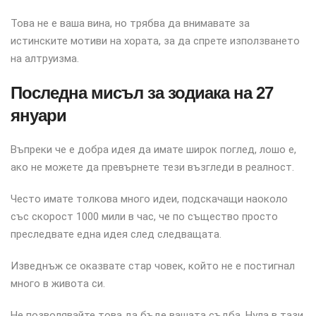
Това не е ваша вина, но трябва да внимавате за
истинските мотиви на хората, за да спрете използването
на алтруизма.
Последна мисъл за зодиака на 27
януари
Въпреки че е добра идея да имате широк поглед, лошо е,
ако не можете да превърнете тези възгледи в реалност.
Често имате толкова много идеи, подскачащи наоколо
със скорост 1000 мили в час, че по същество просто
преследвате една идея след следващата.
Изведнъж се оказвате стар човек, който не е постигнал
много в живота си.
Не позволявайте това да бъде вашата съдба. Нула в тази