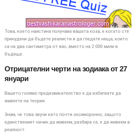
Това, което наистина получава вашата коза, е когато сте
принудени да бъдете реалисти и да гледате неща, които
са на два сантиметра от вас, вместо на 2 000 мили в
бъдеще.
Отрицателни черти на зодиака от 27
януари
Вашето голямо предизвикателство е да избягвате да
живеете на теория.
Знам, че това звучи като почти оксиморонно, защото
единственият начин да живеем, разбира се, е да живеем в
реалност.