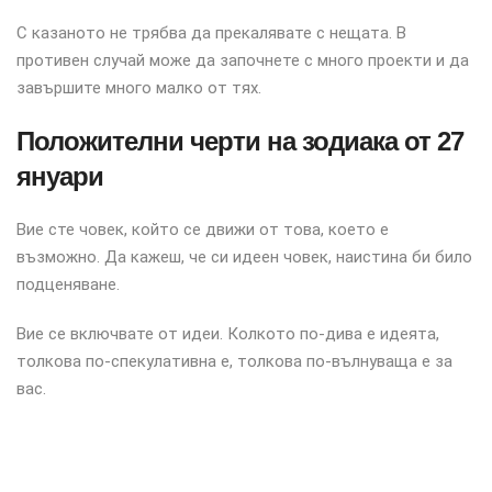
С казаното не трябва да прекалявате с нещата. В
противен случай може да започнете с много проекти и да
завършите много малко от тях.
Положителни черти на зодиака от 27
януари
Вие сте човек, който се движи от това, което е
възможно. Да кажеш, че си идеен човек, наистина би било
подценяване.
Вие се включвате от идеи. Колкото по-дива е идеята,
толкова по-спекулативна е, толкова по-вълнуваща е за
вас.