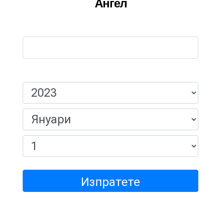
Ангел
Име:
Дата На Раждане:
Изпратете