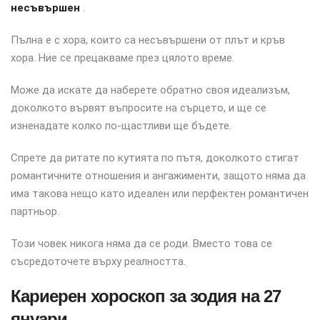
несъвършен
.
Пълна е с хора, които са несъвършени от плът и кръв
хора. Ние се прецакваме през цялото време.
Може да искате да наберете обратно своя идеализъм,
доколкото вървят въпросите на сърцето, и ще се
изненадате колко по-щастливи ще бъдете.
Спрете да ритате по кутията по пътя, доколкото стигат
романтичните отношения и ангажименти, защото няма да
има такова нещо като идеален или перфектен романтичен
партньор.
Този човек никога няма да се роди. Вместо това се
съсредоточете върху реалността.
Кариерен хороскоп за зодия на 27
януари