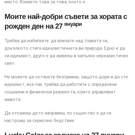
място. Вземете това за това, което е.
Моите най-добри съвети за хората с
януари
рожден ден на 27
Трябва да избягвате: да влизате над главата си,
доколкото стига идеалистичната ви природа. Едно е да
си идеалист, друго е да живееш в напълно нереалистичен
свят.
Не можете да останете безгрижни, защото дори и да сте
идеалист, все пак трябва да работите с определени
социални и физически реалности, които управляват
живота.
Да откажеш да го направиш, по същество е да се
настроиш за сериозно бедствие.