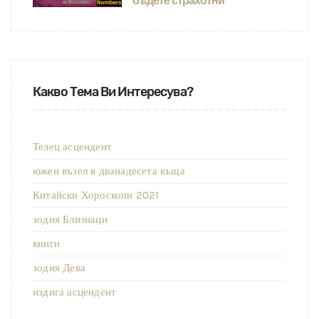
бъдете страхотни
Какво Тема Ви Интересува?
Телец асцендент
южен възел в дванадесета къща
Китайски Хороскопи 2021
зодия Близнаци
книги
зодия Дева
издига асцендент