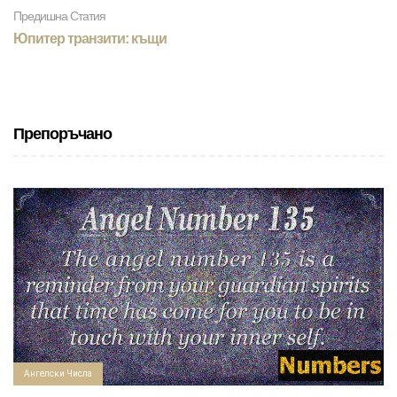
Предишна Статия
Юпитер транзити: къщи
Препоръчано
Ангелски Числа