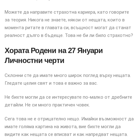
Можете да направите страхотна кариера, като говорите
за теория. Никога не знаете, някои от нещата, които в
момента ритате в главата си, всъщност могат да станат
реалност дълго в бъдеще. Това не би ли било страхотно?
Хората Родени на 27 Януари
Личностни черти
Склонни сте да имате много широк поглед върху нещата.
Гледате целия свят и това е важно за вас.
Не бихте могли да се интересувате по-малко от дребните
детайли. Не си много практичен човек.
Сега това не е отрицателно нещо. Имайки възможност да
имате голяма картина на живота, вие бихте могли да
видите как нещата се вписват и как напредват нещата.