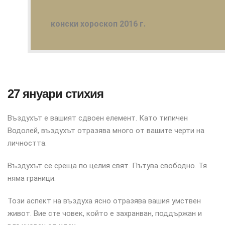
конски хороскоп 2016 г.
27 януари стихия
Въздухът е вашият сдвоен елемент. Като типичен
Водолей, въздухът отразява много от вашите черти на
личността.
Въздухът се среща по целия свят. Пътува свободно. Тя
няма граници.
Този аспект на въздуха ясно отразява вашия умствен
живот. Вие сте човек, който е захранван, поддържан и