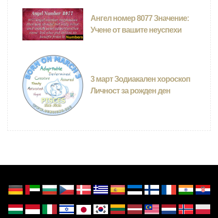
Ангел номер 8077 Значение:
Учене от вашите неуспехи
3 март Зодиакален хороскоп
Личност за рожден ден