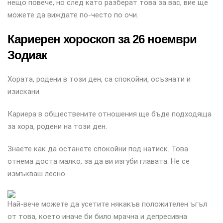
нещо повече, но след като разберат това за вас, вие ще
можете да виждате по-често по очи.
Кариерен хороскоп за 26 ноември
Зодиак
Хората, родени в този ден, са спокойни, осъзнати и
изискани.
Кариера в обществените отношения ще бъде подходяща
за хора, родени на този ден.
Знаете как да останете спокойни под натиск. Това
отнема доста малко, за да ви изгуби главата. Не се
измъкваш лесно.
Най-вече можете да усетите някакъв положителен ъгъл
от това, което иначе би било мрачна и депресивна