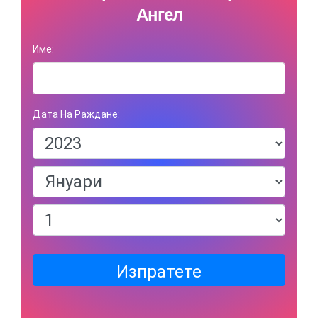
Ангел
Име:
Дата На Раждане:
Изпратете