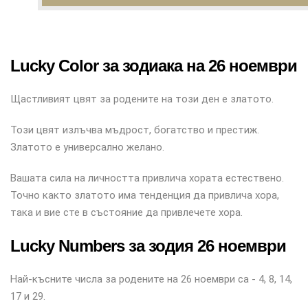
Lucky Color за зодиака на 26 ноември
Щастливият цвят за родените на този ден е златото.
Този цвят излъчва мъдрост, богатство и престиж.
Златото е универсално желано.
Вашата сила на личността привлича хората естествено.
Точно както златото има тенденция да привлича хора,
така и вие сте в състояние да привлечете хора.
Lucky Numbers за зодия 26 ноември
Най-късните числа за родените на 26 ноември са - 4, 8, 14,
17 и 29.