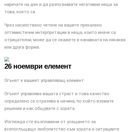
наричате на ден и да разпознавате негативни неща за
това, което са.
Чрез насилствено четене на вашите прекалено
оптимистични интерпретации в неща, които иначе са
отрицателни, може да се окажете в канавката на някаква
или друга форма.
26 ноември елемент
Огънят е вашият управляващ елемент.
Огънят управлява вашата страст и това качество
определено се отразява в начина, по който вземате
решения и как общувате с хората.
Изглежда сте възпламени от усещането за
всепоглъщащо любопитство към хората и ситуациите.