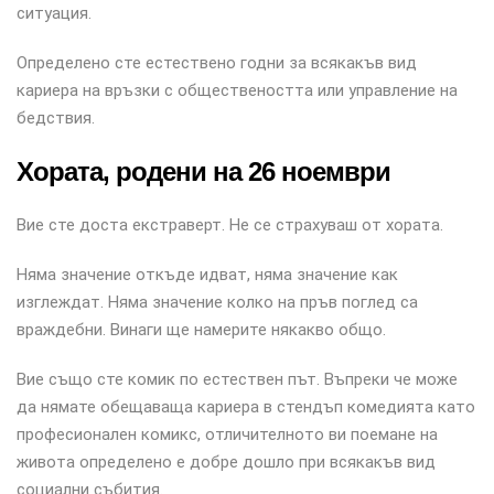
ситуация.
Определено сте естествено годни за всякакъв вид
кариера на връзки с обществеността или управление на
бедствия.
Хората, родени на 26 ноември
Вие сте доста екстраверт. Не се страхуваш от хората.
Няма значение откъде идват, няма значение как
изглеждат. Няма значение колко на пръв поглед са
враждебни. Винаги ще намерите някакво общо.
Вие също сте комик по естествен път. Въпреки че може
да нямате обещаваща кариера в стендъп комедията като
професионален комикс, отличителното ви поемане на
живота определено е добре дошло при всякакъв вид
социални събития.