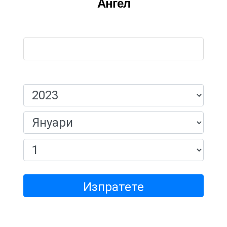
Ангел
Име:
Дата На Раждане:
Изпратете