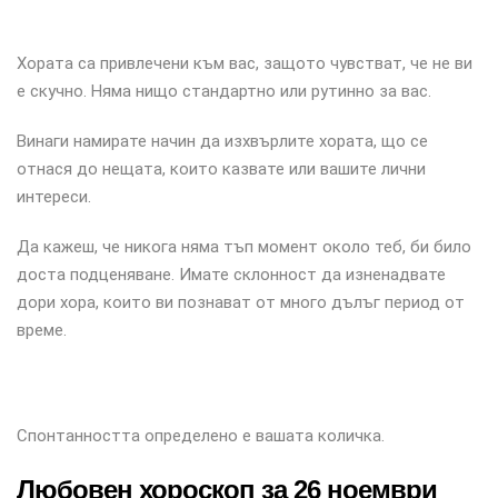
Хората са привлечени към вас, защото чувстват, че не ви
е скучно. Няма нищо стандартно или рутинно за вас.
Винаги намирате начин да изхвърлите хората, що се
отнася до нещата, които казвате или вашите лични
интереси.
Да кажеш, че никога няма тъп момент около теб, би било
доста подценяване. Имате склонност да изненадвате
дори хора, които ви познават от много дълъг период от
време.
Спонтанността определено е вашата количка.
Любовен хороскоп за 26 ноември