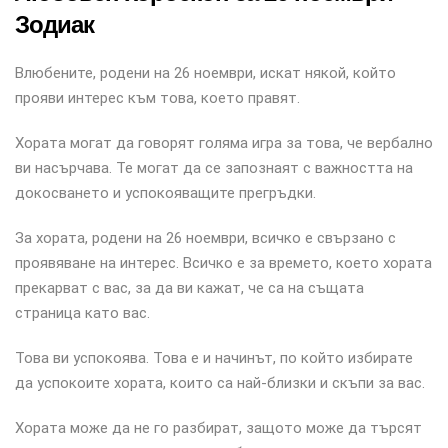
Зодиак
Влюбените, родени на 26 ноември, искат някой, който
прояви интерес към това, което правят.
Хората могат да говорят голяма игра за това, че вербално
ви насърчава. Те могат да се запознаят с важността на
докосването и успокояващите прегръдки.
За хората, родени на 26 ноември, всичко е свързано с
проявяване на интерес. Всичко е за времето, което хората
прекарват с вас, за да ви кажат, че са на същата
страница като вас.
Това ви успокоява. Това е и начинът, по който избирате
да успокоите хората, които са най-близки и скъпи за вас.
Хората може да не го разбират, защото може да търсят