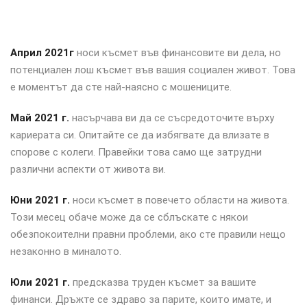
Април 2021г
носи късмет във финансовите ви дела, но
потенциален лош късмет във вашия социален живот. Това
е моментът да сте най-наясно с мошениците.
Май 2021 г.
насърчава ви да се съсредоточите върху
кариерата си. Опитайте се да избягвате да влизате в
спорове с колеги. Правейки това само ще затрудни
различни аспекти от живота ви.
Юни 2021 г.
носи късмет в повечето области на живота.
Този месец обаче може да се сблъскате с някои
обезпокоителни правни проблеми, ако сте правили нещо
незаконно в миналото.
Юли 2021 г.
предсказва труден късмет за вашите
финанси. Дръжте се здраво за парите, които имате, и