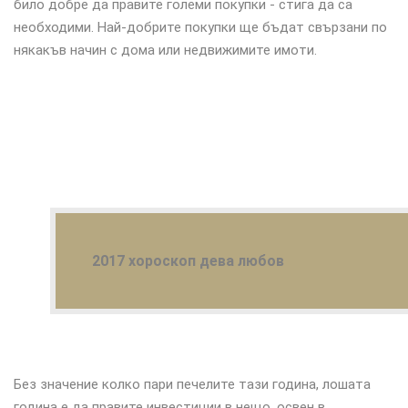
било добре да правите големи покупки - стига да са
необходими. Най-добрите покупки ще бъдат свързани по
някакъв начин с дома или недвижимите имоти.
2017 хороскоп дева любов
Без значение колко пари печелите тази година, лошата
година е да правите инвестиции в нещо, освен в