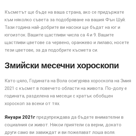
Късметът ще бъде на ваша страна, ако се придържате
към няколко съвета за подобряване на вашия Фън Шуй.
Тази година най-добрите ви насоки ще бъдат на юг и
югоизток. Вашите щастливи числа са 4 и 9. Вашите
щастливи цветове са червено, оранжево и лилаво; носете
тези цветове, за да подобрите късмета си.
Змийски месечни хороскопи
Като цяло, Годината на Вола осигурява хороскопа на Змия
2021 с късмет в повечето области на живота. По-долу е
годината, разделена на месеци с кратък обобщен
хороскоп за всеки от тях.
Януари 2021г
предупреждава да бъдете внимателни в
социалния си живот. Някои приятели са верни, докато
други само ви завиждат и ви пожелават лоша воля.