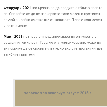
Февруари 2021
насърчава ви да следите отблизо парите
си. Опитайте се да не прекарвате този месец в противен
случай в крайна сметка ще съжалявате. Това е лош месец
и за пътуване.
Март 2021г
отново ви предупреждава да внимавате в
социалния си живот. Това, че сте малко уверени, може да
ви помогне да се сприятелявате, но ако сте арогантни, ще
загубите приятели.
хороскоп за аквариум август 2015 г.