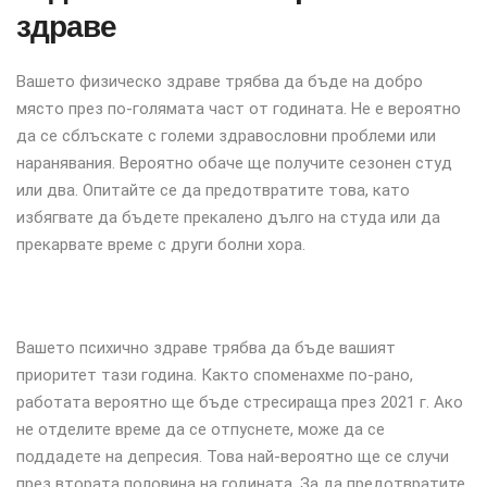
здраве
Вашето физическо здраве трябва да бъде на добро
място през по-голямата част от годината. Не е вероятно
да се сблъскате с големи здравословни проблеми или
наранявания. Вероятно обаче ще получите сезонен студ
или два. Опитайте се да предотвратите това, като
избягвате да бъдете прекалено дълго на студа или да
прекарвате време с други болни хора.
Вашето психично здраве трябва да бъде вашият
приоритет тази година. Както споменахме по-рано,
работата вероятно ще бъде стресираща през 2021 г. Ако
не отделите време да се отпуснете, може да се
поддадете на депресия. Това най-вероятно ще се случи
през втората половина на годината. За да предотвратите