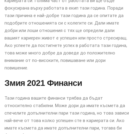
кариерата си. Голяма част от работата ви ще бъде
фокусирана върху работата в екип тази година. Поради
тази причина е най-добре тази година да се опитате да
подобрите отношенията си с колегите си. Дали имате
добри или лоши отношения с тях ще определи дали
вашият кариерен живот е успешен или просто стресиращ.
Ако успеете да постигнете успех в работата тази година,
това може много добре да доведе до положително
внимание от по-високите, повишаване или дори
повишение.
Змия 2021 Финанси
Тази година вашите финанси трябва да бъдат
относително стабилни. Може дори да имате късмета да
спечелите допълнителни пари тази година, но това зависи
най-вече от това колко успешен сте в кариерата си. Ако
имате късмета да имате допълнителни пари, тогава би