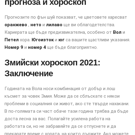
прогноза и хороскоп
Прогнозите по фън шуй показват, че цветовете харесват
оранжево
,
нето
и
лилаво
ще ви облагодетелства.
Кариерата ще бъде предизвикателна, особено от
Вол
и
Петел
хора.
Югоизток
и
юг
са вашите щастливи указания.
Номер 9
и
номер 4
ще бъде благоприятно.
Змийски хороскоп 2021:
Заключение
Годината на Вола носи комбинация от добър и лош
късмет за човек Змия. Може да се сблъскате с някои
проблеми в социалния си живот, ако сте твърде нахакани.
В по-голямата си част обаче тази година трябва да бъде
доста лесна за вас. Полагайте усилена работа на
работата си, но не забравяйте да се отпуснете и да
прекарате време с хората, на които държите. Ако можете