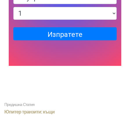
Изпратете
Предишна Статия
Юпитер транзити: къщи