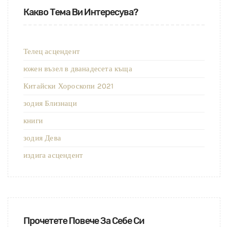
Какво Тема Ви Интересува?
Телец асцендент
южен възел в дванадесета къща
Китайски Хороскопи 2021
зодия Близнаци
книги
зодия Дева
издига асцендент
Прочетете Повече За Себе Си