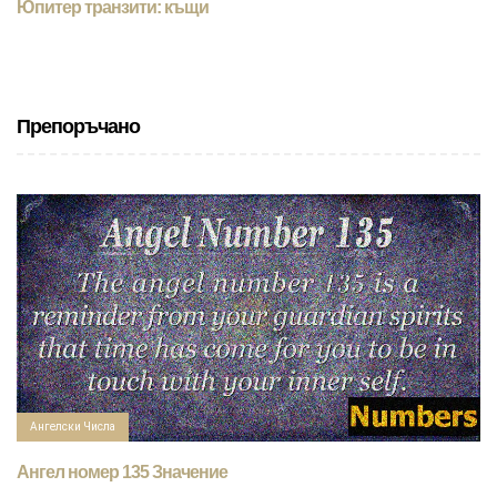
Юпитер транзити: къщи
Препоръчано
Ангелски Числа
Ангел номер 135 Значение