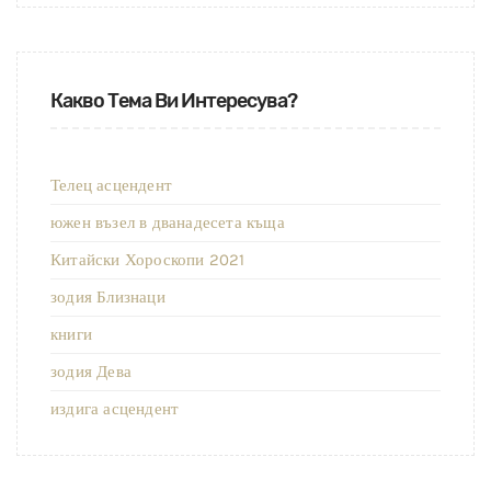
Какво Тема Ви Интересува?
Телец асцендент
южен възел в дванадесета къща
Китайски Хороскопи 2021
зодия Близнаци
книги
зодия Дева
издига асцендент