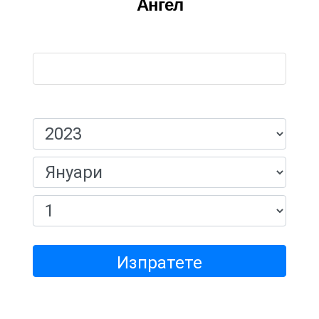
Ангел
Име:
Дата На Раждане:
Изпратете