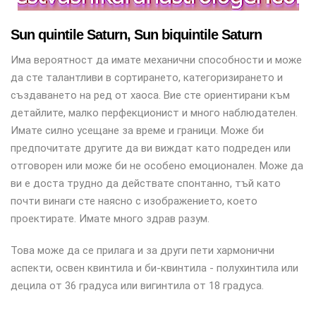
Sun quintile Saturn, Sun biquintile Saturn
Има вероятност да имате механични способности и може
да сте талантливи в сортирането, категоризирането и
създаването на ред от хаоса. Вие сте ориентирани към
детайлите, малко перфекционист и много наблюдателен.
Имате силно усещане за време и граници. Може би
предпочитате другите да ви виждат като подреден или
отговорен или може би не особено емоционален. Може да
ви е доста трудно да действате спонтанно, тъй като
почти винаги сте наясно с изображението, което
проектирате. Имате много здрав разум.
Това може да се прилага и за други пети хармонични
аспекти, освен квинтила и би-квинтила - полухинтила или
децила от 36 градуса или вигинтила от 18 градуса.