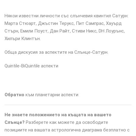
Някои известни личности със слънчевия квинтил Сатурн:
Марта Стюарт, Джъстин Терукс, Пит Сампрас, Хауърд
Стърн, Емили Поуст, Дан Райт, Стиви Никс, DH Лоурънс,
Хилъри Клинтън.
Обща дискусия за аспектите на Слънце-Сатурн.
Quintile-BiQuintile аспекти
Обратно
към планетарни аспекти
Не знаете положението на къщата на вашето
Слънце?
Разберете как можете да освободите
позициите на вашата астрологична диаграма безплатно с