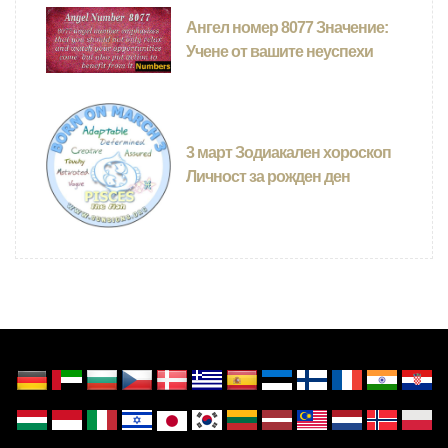
Ангел номер 8077 Значение:
Учене от вашите неуспехи
3 март Зодиакален хороскоп
Личност за рожден ден