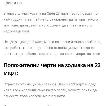
ефективно.
В много случаи хората на Овен 23 март често поемат по
най-трудния път, тъй като са склонни да изгорят много
мостове, да наранят много хора и да влязат в много
недоразумения.
Нещата щяха да бъдат много по-лесни и много по-бързи,
ако работят за създаване на съюзници, вместо да се
опитват да победят хората над главата с упорството си.
Положителни черти на зодиака на 23
март:
Страхотното нещо за човек от Овен на 23 март е, след
като този човек ви каже какво прави, можете почти да
занесете това извлечение в банката.