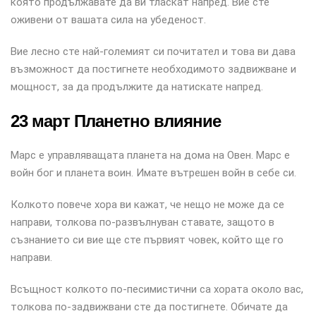
която продължавате да ви тласкат напред. Вие сте
оживени от вашата сила на убеденост.
Вие лесно сте най-големият си почитател и това ви дава
възможност да постигнете необходимото задвижване и
мощност, за да продължите да натискате напред.
23 март Планетно влияние
Марс е управляващата планета на дома на Овен. Марс е
войн бог и планета воин. Имате вътрешен войн в себе си.
Колкото повече хора ви кажат, че нещо не може да се
направи, толкова по-развълнуван ставате, защото в
съзнанието си вие ще сте първият човек, който ще го
направи.
Всъщност колкото по-песимистични са хората около вас,
толкова по-задвижвани сте да постигнете. Обичате да