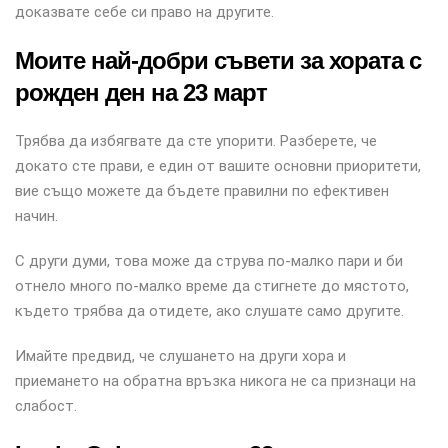
доказвате себе си право на другите.
Моите най-добри съвети за хората с
рожден ден на 23 март
Трябва да избягвате да сте упорити. Разберете, че
докато сте прави, е един от вашите основни приоритети,
вие също можете да бъдете правилни по ефективен
начин.
С други думи, това може да струва по-малко пари и би
отнело много по-малко време да стигнете до мястото,
където трябва да отидете, ако слушате само другите.
Имайте предвид, че слушането на други хора и
приемането на обратна връзка никога не са признаци на
слабост.