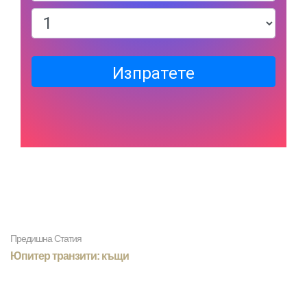
Изпратете
Предишна Статия
Юпитер транзити: къщи