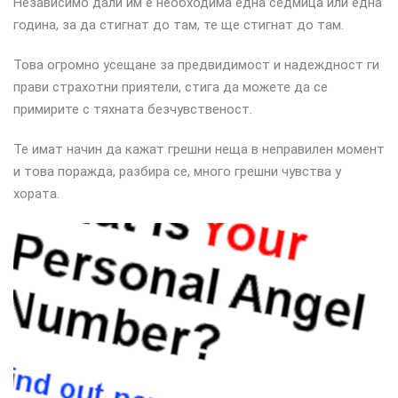
Независимо дали им е необходима една седмица или една
година, за да стигнат до там, те ще стигнат до там.
Това огромно усещане за предвидимост и надеждност ги
прави страхотни приятели, стига да можете да се
примирите с тяхната безчувственост.
Те имат начин да кажат грешни неща в неправилен момент
и това поражда, разбира се, много грешни чувства у
хората.