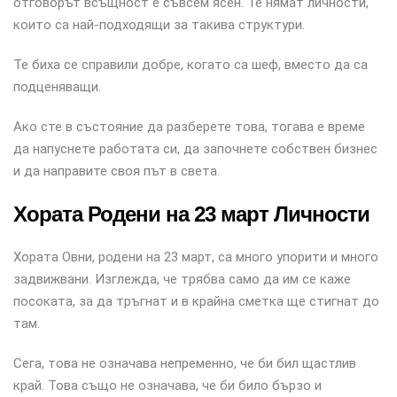
отговорът всъщност е съвсем ясен. Те нямат личности,
които са най-подходящи за такива структури.
Те биха се справили добре, когато са шеф, вместо да са
подценяващи.
Ако сте в състояние да разберете това, тогава е време
да напуснете работата си, да започнете собствен бизнес
и да направите своя път в света.
Хората Родени на 23 март Личности
Хората Овни, родени на 23 март, са много упорити и много
задвижвани. Изглежда, че трябва само да им се каже
посоката, за да тръгнат и в крайна сметка ще стигнат до
там.
Сега, това не означава непременно, че би бил щастлив
край. Това също не означава, че би било бързо и