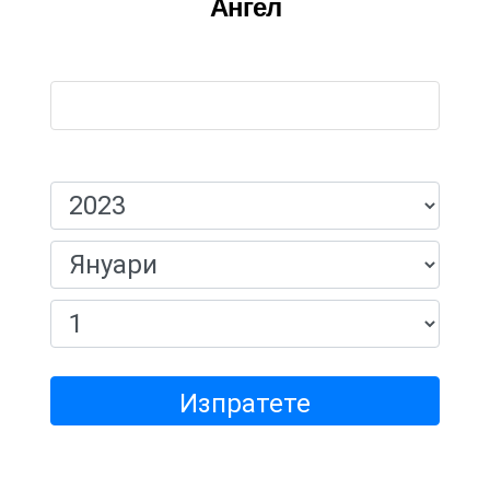
Ангел
Име:
Дата На Раждане:
Изпратете