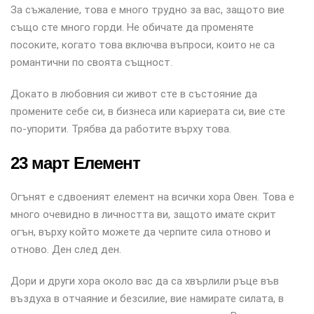
За съжаление, това е много трудно за вас, защото вие
също сте много горди. Не обичате да променяте
посоките, когато това включва въпроси, които не са
романтични по своята същност.
Докато в любовния си живот сте в състояние да
промените себе си, в бизнеса или кариерата си, вие сте
по-упорити. Трябва да работите върху това.
23 март Елемент
Огънят е сдвоеният елемент на всички хора Овен. Това е
много очевидно в личността ви, защото имате скрит
огън, върху който можете да черпите сила отново и
отново. Ден след ден.
Дори и други хора около вас да са хвърлили ръце във
въздуха в отчаяние и безсилие, вие намирате силата, в