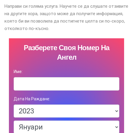
Направи си голяма услуга. Научете се да слушате отзивите
на другите хора, защото може да получите информация,
която би ви позволила да постигнете целта си по-скоро,
отколкото по-късно.
Разберете Своя Номер На
Ангел
Име:
Дата На Раждане: