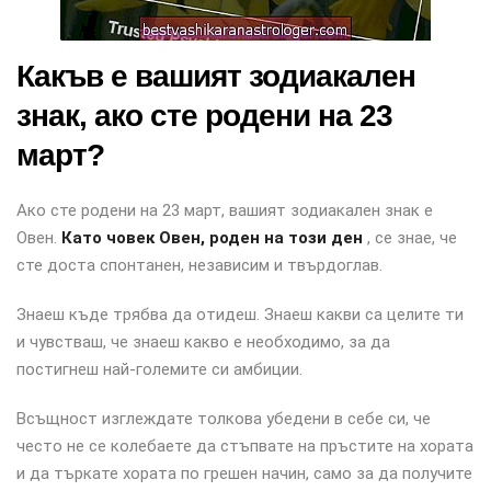
Какъв е вашият зодиакален
знак, ако сте родени на 23
март?
Ако сте родени на 23 март, вашият зодиакален знак е
Овен.
Като човек Овен, роден на този ден
, се знае, че
сте доста спонтанен, независим и твърдоглав.
Знаеш къде трябва да отидеш. Знаеш какви са целите ти
и чувстваш, че знаеш какво е необходимо, за да
постигнеш най-големите си амбиции.
Всъщност изглеждате толкова убедени в себе си, че
често не се колебаете да стъпвате на пръстите на хората
и да търкате хората по грешен начин, само за да получите