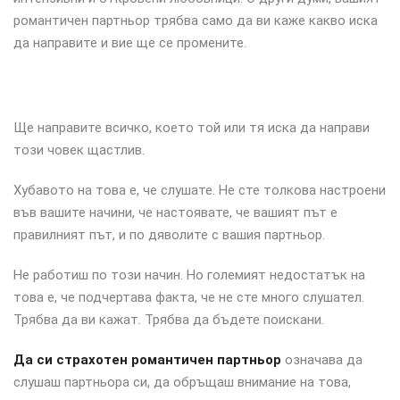
романтичен партньор трябва само да ви каже какво иска
да направите и вие ще се промените.
Ще направите всичко, което той или тя иска да направи
този човек щастлив.
Хубавото на това е, че слушате. Не сте толкова настроени
във вашите начини, че настоявате, че вашият път е
правилният път, и по дяволите с вашия партньор.
Не работиш по този начин. Но големият недостатък на
това е, че подчертава факта, че не сте много слушател.
Трябва да ви кажат. Трябва да бъдете поискани.
Да си страхотен романтичен партньор
означава да
слушаш партньора си, да обръщаш внимание на това,