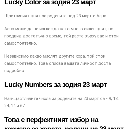
Lucky Color за зодия 23 март
Щастливият цвят за родените под 23 март е Aqua.
Aqua може да не изглежда като много силен цвят, но
предвид достатъчно време, той расте върху вас и стои
самостоятелно.
Независимо какво мислят другите хора, той стои
самостоятелно. Това описва вашата личност доста
подробно.
Lucky Numbers за зодия 23 март
Най-щастливите числа за родените на 23 март са - 9, 18,
24, 14 и 67.
Това е перфектният избор на
кариера за хората, родени на 23 март