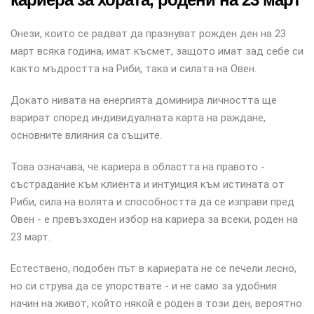
Онези, които се радват да празнуват рожден ден на 23
март всяка година, имат късмет, защото имат зад себе си
както мъдростта на Риби, така и силата на Овен.
Докато нивата на енергията доминира личността ще
варират според индивидуалната карта на раждане,
основните влияния са същите.
Това означава, че кариера в областта на правото -
състрадание към клиента и интуиция към истината от
Риби, сила на волята и способността да се изправи пред
Овен - е превъзходен избор на кариера за всеки, роден на
23 март.
Естествено, подобен път в кариерата не се печели лесно,
но си струва да се упорствате - и не само за удобния
начин на живот, който някой е роден в този ден, вероятно