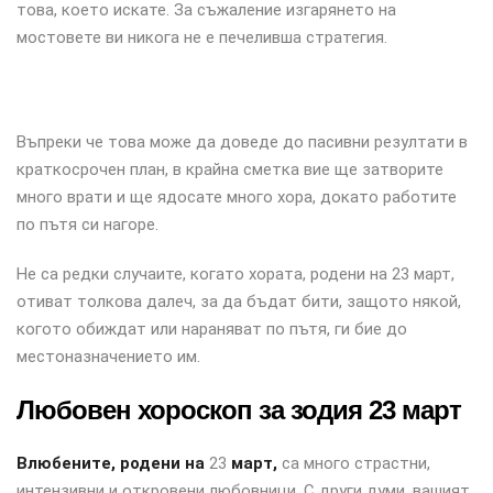
това, което искате. За съжаление изгарянето на
мостовете ви никога не е печеливша стратегия.
Въпреки че това може да доведе до пасивни резултати в
краткосрочен план, в крайна сметка вие ще затворите
много врати и ще ядосате много хора, докато работите
по пътя си нагоре.
Не са редки случаите, когато хората, родени на 23 март,
отиват толкова далеч, за да бъдат бити, защото някой,
когото обиждат или нараняват по пътя, ги бие до
местоназначението им.
Любовен хороскоп за зодия 23 март
Влюбените, родени на
23
март,
са много страстни,
интензивни и откровени любовници. С други думи, вашият