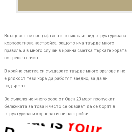
Всъщност не процъфтявате в някакъв вид структурирана
корпоративна настройка, защото има твърде много
правила, а в много случаи в крайна сметка търкате хората
по грешен начин.
В крайна сметка си създавате твърде много врагове и не
е рядкост тези хора да работят заедно, за да ви
задържат.
За съжаление много хора от Овен 23 март пропускат
бележката за това и често се оказват да се борят в
структурирани корпоративни настройки.