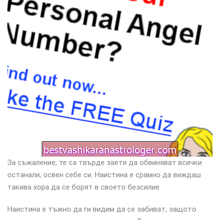
За съжаление, те са твърде заети да обвиняват всички
останали, освен себе си. Наистина е срамно да виждаш
такива хора да се борят в своето безсилие.
Наистина е тъжно да ги видим да се забиват, защото